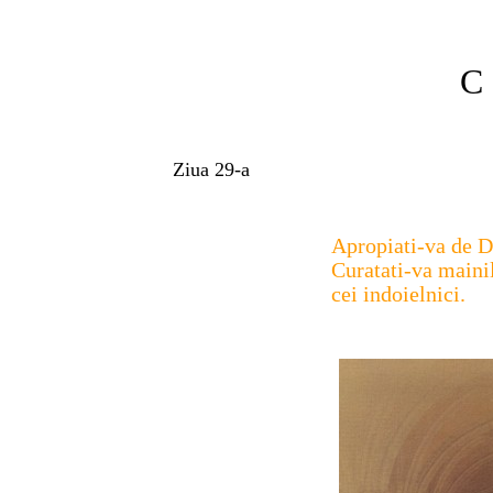
C 
Ziua 29-a
Apropiati-va de D
Curatati-va mainile
cei indoielnici.
Iac