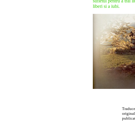
sufletul pentru a trai l
liberi si a iubi.
Traduc
original
publicat