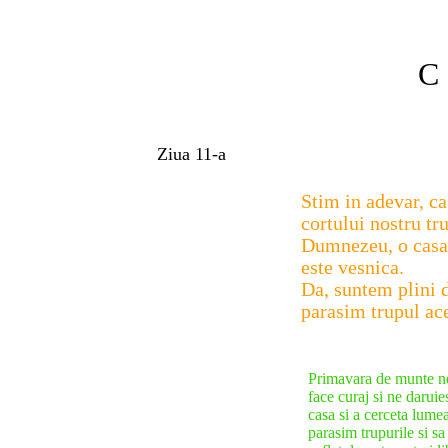
C 
Ziua 11-a
Stim in adevar, c
cortului nostru tr
Dumnezeu, o casa,
este vesnica.
Da, suntem plini d
parasim trupul ac
2. Cori
Primavara de munte ne
face curaj si ne daruie
casa si a cerceta lume
parasim trupurile si s