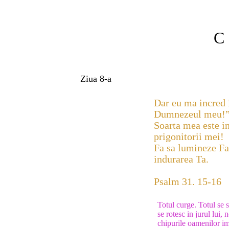
C 
Ziua 8-a
Dar eu ma incred i
Dumnezeul meu!
Soarta mea este i
prigonitorii mei!
Fa sa lumineze Fa
indurarea Ta.
Psalm 31. 15-16
Totul curge. Totul se 
se rotesc in jurul lui, 
chipurile oamenilor im