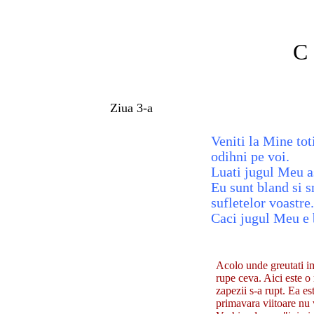
C 
Ziua 3-a
Veniti la Mine tot
odihni pe voi.
Luati jugul Meu as
Eu sunt bland si s
sufletelor voastre.
Caci jugul Meu e 
Matei
Acolo unde greutati i
rupe ceva. Aici este o
zapezii s-a rupt. Ea es
primavara viitoare nu v