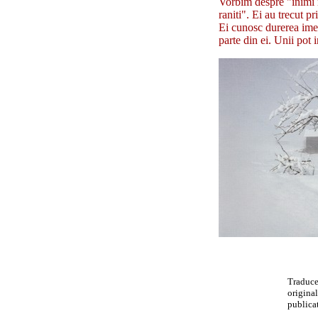
Vorbim despre "inimi 
raniti". Ei au trecut p
Ei cunosc durerea ime
parte din ei. Unii pot 
Traduc
original
publicat