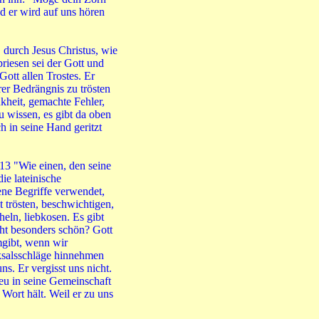
nd er wird auf uns hören
 durch Jesus Christus, wie
riesen sei der Gott und
ott allen Trostes. Er
hrer Bedrängnis zu trösten
heit, gemachte Fehler,
 wissen, es gibt da oben
h in seine Hand geritzt
13 "Wie einen, den seine
die lateinische
ene Begriffe verwendet,
 trösten, beschwichtigen,
heln, liebkosen. Es gibt
ht besonders schön? Gott
mgibt, wenn wir
ksalsschläge hinnehmen
s. Er vergisst uns nicht.
eu in seine Gemeinschaft
 Wort hält. Weil er zu uns