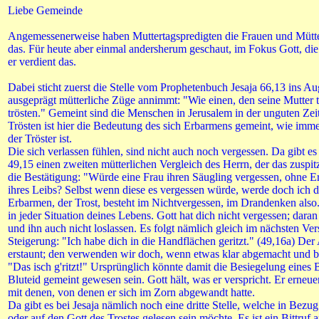
Liebe Gemeinde
Angemessenerweise haben Muttertagspredigten die Frauen und Mütte
das. Für heute aber einmal andersherum geschaut, im Fokus Gott, die
er verdient das.
Dabei sticht zuerst die Stelle vom Prophetenbuch Jesaja 66,13 ins A
ausgeprägt mütterliche Züge annimmt: "Wie einen, den seine Mutter t
trösten." Gemeint sind die Menschen in Jerusalem in der unguten Zei
Trösten ist hier die Bedeutung des sich Erbarmens gemeint, wie imme
der Tröster ist.
Die sich verlassen fühlen, sind nicht auch noch vergessen. Da gibt e
49,15 einen zweiten mütterlichen Vergleich des Herrn, der das zuspitz
die Bestätigung: "Würde eine Frau ihren Säugling vergessen, ohne 
ihres Leibs? Selbst wenn diese es vergessen würde, werde doch ich d
Erbarmen, der Trost, besteht im Nichtvergessen, im Drandenken also
in jeder Situation deines Lebens. Gott hat dich nicht vergessen; daran 
und ihn auch nicht loslassen. Es folgt nämlich gleich im nächsten Ve
Steigerung: "Ich habe dich in die Handflächen geritzt." (49,16a) Der
erstaunt; den verwenden wir doch, wenn etwas klar abgemacht und be
"Das isch g'ritzt!" Ursprünglich könnte damit die Besiegelung eines
Bluteid gemeint gewesen sein. Gott hält, was er verspricht. Er erneu
mit denen, von denen er sich im Zorn abgewandt hatte.
Da gibt es bei Jesaja nämlich noch eine dritte Stelle, welche in Bezu
oder auf den Gott des Trostes gelesen sein möchte. Es ist ein Bittruf