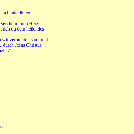
n – schenke ihnen
 sei du in ihren Herzen.
sprich du dein heilendes
en wir verbunden sind, und
 durch Jesus Christus
l ..."
mat