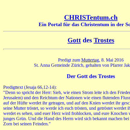
CHRISTentum.ch
Ein Portal für das Christentum in der S
Gott
des
Trostes
Predigt zum
Muttertag
, 8. Mai 2016
St. Anna Gemeinde Zürich, gehalten von Pfarrer Ja
Der Gott des Trostes
Predigttext (Jesaja 66,12-14):
"Denn so spricht der Herr: Sieh, wie einen Strom leite ich den Friede
Jerusalem) und den Reichtum der Nationen wie einen flutenden Fluss,
auf der Hüfte werdet ihr getragen, und auf den Knien werdet ihr gesc
seine Mutter tröstet, so werde ich euch trösten, und getröstet werdet i
werdet es sehen, und euer Herz wird frohlocken, und eure Knochen 
junges Grün. Und die Hand des Herrn wird sich bekannt machen bei 
Zorn bei seinen Feinden."