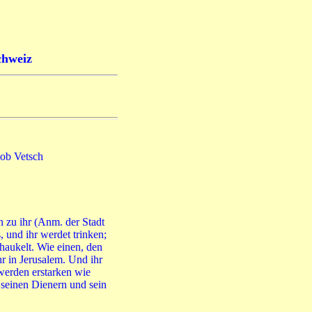
chweiz
kob Vetsch
n zu ihr (Anm. der Stadt
 und ihr werdet trinken;
haukelt. Wie einen, den
hr in Jerusalem. Und ihr
werden erstarken wie
seinen Dienern und sein