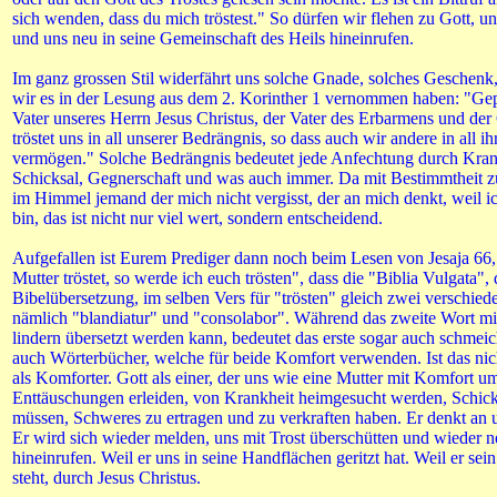
sich wenden, dass du mich tröstest." So dürfen wir flehen zu Gott, u
und uns neu in seine Gemeinschaft des Heils hineinrufen.
Im ganz grossen Stil widerfährt uns solche Gnade, solches Geschenk,
wir es in der Lesung aus dem 2. Korinther 1 vernommen haben: "Gep
Vater unseres Herrn Jesus Christus, der Vater des Erbarmens und der G
tröstet uns in all unserer Bedrängnis, so dass auch wir andere in all i
vermögen." Solche Bedrängnis bedeutet jede Anfechtung durch Krank
Schicksal, Gegnerschaft und was auch immer. Da mit Bestimmtheit zu
im Himmel jemand der mich nicht vergisst, der an mich denkt, weil ic
bin, das ist nicht nur viel wert, sondern entscheidend.
Aufgefallen ist Eurem Prediger dann noch beim Lesen von Jesaja 66,
Mutter tröstet, so werde ich euch trösten", dass die "Biblia Vulgata", 
Bibelübersetzung, im selben Vers für "trösten" gleich zwei verschied
nämlich "blandiatur" und "consolabor". Während das zweite Wort mit
lindern übersetzt werden kann, bedeutet das erste sogar auch schmeic
auch Wörterbücher, welche für beide Komfort verwenden. Ist das nic
als Komforter. Gott als einer, der uns wie eine Mutter mit Komfort u
Enttäuschungen erleiden, von Krankheit heimgesucht werden, Schic
müssen, Schweres zu ertragen und zu verkraften haben. Er denkt an un
Er wird sich wieder melden, uns mit Trost überschütten und wieder n
hineinrufen. Weil er uns in seine Handflächen geritzt hat. Weil er sein
steht, durch Jesus Christus.