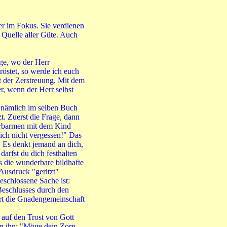
r im Fokus. Sie verdienen
 Quelle aller Güte. Auch
uge, wo der Herr
röstet, so werde ich euch
t der Zerstreuung. Mit dem
r, wenn der Herr selbst
s nämlich im selben Buch
t. Zuerst die Frage, dann
Erbarmen mit dem Kind
ich nicht vergessen!" Das
. Es denkt jemand an dich,
darfst du dich festhalten
rs die wunderbare bildhafte
 Ausdruck "geritzt"
schlossene Sache ist:
 Beschlusses durch den
ert die Gnadengemeinschaft
g auf den Trost von Gott
 an ihn: "Möge dein Zorn